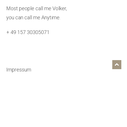
Most people call me Volker,
you can call me Anytime.
+ 49 157 30305071
Impressum
Datenschutzerklärung
One last Question:
Why do meteors always land in craters?