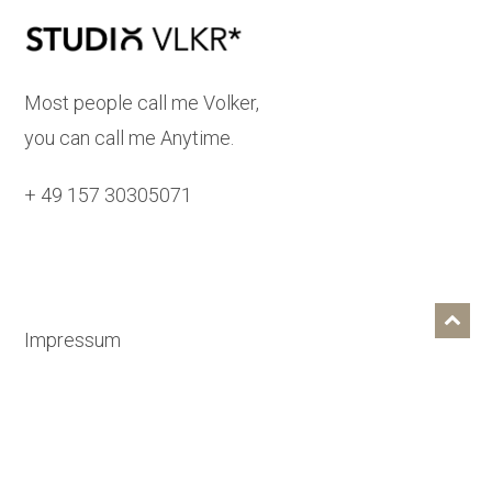
Most people call me Volker,
you can call me Anytime.
+ 49 157 30305071
Impressum
Datenschutzerklärung
One last Question:
Why do meteors always land in craters?