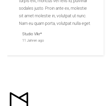
turpis elit, rhoncus vel felis id, pulvinar
sodales justo. Proin ante ex, molestie
sit amet molestie in, volutpat ut nunc.
Nam eu quam porta, volutpat nulla eget.
Studio Vlkr*
11 Jahren ago