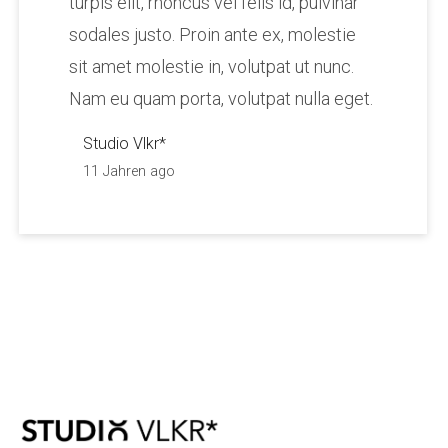
turpis elit, rhoncus vel felis id, pulvinar
sodales justo. Proin ante ex, molestie
sit amet molestie in, volutpat ut nunc.
Nam eu quam porta, volutpat nulla eget.
Studio Vlkr*
11 Jahren ago